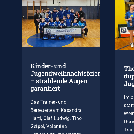
Kinder- und
Th
Jugendweihnachtsfeier
düp
– strahlende Augen
Ju
garantiert
Im a
Das Trainer- und
stat
Betreuerteam Kasandra
Weih
Hartl, Olaf Ludwig, Tino
Donn
Geipel, Valentina
Trai