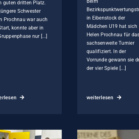
Beim
n guten dritten Platz.
Bezirkspunktwertungst
 jüngere Schwester
in Eibenstock der
n Prochnau war auch
Mädchen U19 hat sich
tart, konnte aber in
Helen Prochnau für da
Gruppenphase nur [...]
sachsenweite Turnier
qualifiziert. In der
Vorrunde gewann sie dr
der vier Spiele [...]
erlesen
weiterlesen