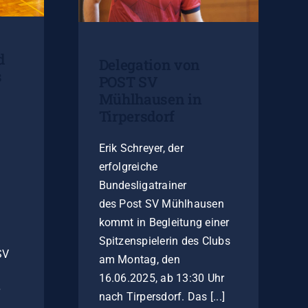
d
Delegation von
s
POST SV
Mühlhausen in
Tirpersdorf
Erik Schreyer, der
erfolgreiche
Bundesligatrainer
des Post SV Mühlhausen
kommt in Begleitung einer
Spitzenspielerin des Clubs
SV
am Montag, den
16.06.2025, ab 13:30 Uhr
r
nach Tirpersdorf. Das [...]