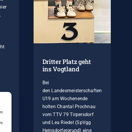
ier
.
cht
Dritter Platz geht
ins Vogtland
Bei
den Landesmeisterschaften
U19 am Wochenende
holten Chantal Prochnau
um
vom TTV 79 Tirpersdorf
und Lea Riedel (SpVgg
Ds
Heinsdorfergrund) eine