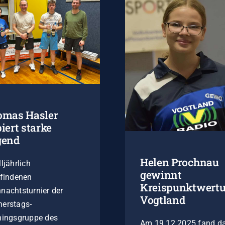
omas Hasler
iert starke
gend
Helen Prochnau
lljährlich
gewinnt
tfindenen
Kreispunktwertu
nachtsturnier der
Vogtland
erstags-
ningsgruppe des
Am 19.12.2025 fand d