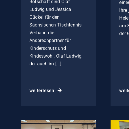
Botschaft sind Olaf
eine
Ludwig und Jessica
Ihre
Gückel für den
Hele
Sächsischen Tischtennis-
am S
Verband die
der 
Ansprechpartner für
Kinderschutz und
Kindeswohl. Olaf Ludwig,
der auch im [...]
weiterlesen
weit