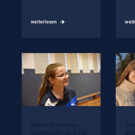
weiterlesen
weit
Helen Prochnau
Zwe
qualifiziert sich für
Sch