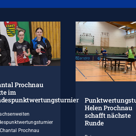
ntal Prochnau
tte im
ndespunktwertungsturnier
Punktwertungstu
Helen Prochnau
achsenweiten
schafft nächste
Runde
espunktwertungsturnier
 Chantal Prochnau