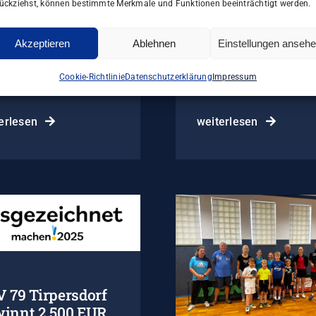
ückziehst, können bestimmte Merkmale und Funktionen beeinträchtigt werden.
Akzeptieren
Ablehnen
Einstellungen anseh
Cookie-Richtlinie
Datenschutzerklärung
Impressum
erlesen
weiterlesen
 79 Tirpersdorf
innt 2.500 EUR