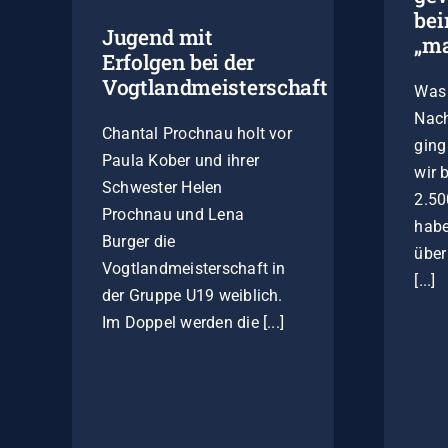
be
Jugend mit
„ma
Erfolgen bei der
Vogtlandmeisterschaft
Was 
Nach
Chantal Prochnau holt vor
ging
Paula Kober und ihrer
wir 
Schwester Helen
2.5
Prochnau und Lena
habe
Burger die
übe
Vogtlandmeisterschaft in
[...]
der Gruppe U19 weiblich.
Im Doppel werden die [...]