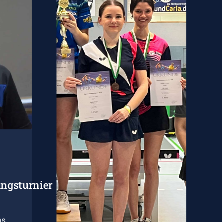
ngsturnier
as