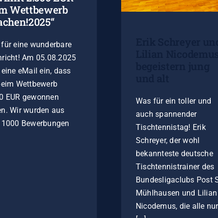
im Wettbewerb
chen!2025“
Erik Schreyer un
für eine wunderbare
Lilian Nicodemu
richt! Am 05.08.2025
begeistern jung
 eine eMail ein, dass
und alt
beim Wettbewerb
00 EUR gewonnen
Was für ein toller und
n. Wir wurden aus
auch spannender
r 1000 Bewerbungen
Tischtennistag! Erik
Schreyer, der wohl
bekannteste deutsche
Tischtennistrainer des
Bundesligaclubs Post 
Mühlhausen und Lilian
Nicodemus, die alle nu