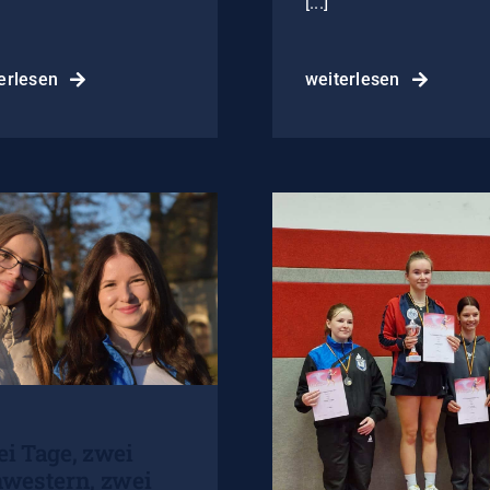
[...]
erlesen
weiterlesen
i Tage, zwei
western, zwei