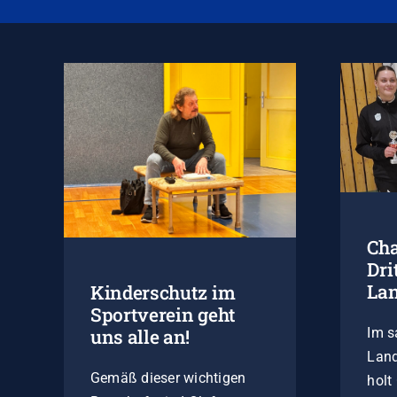
Cha
Dri
La
Kinderschutz im
Sportverein geht
Im s
uns alle an!
Land
Gemäß dieser wichtigen
holt