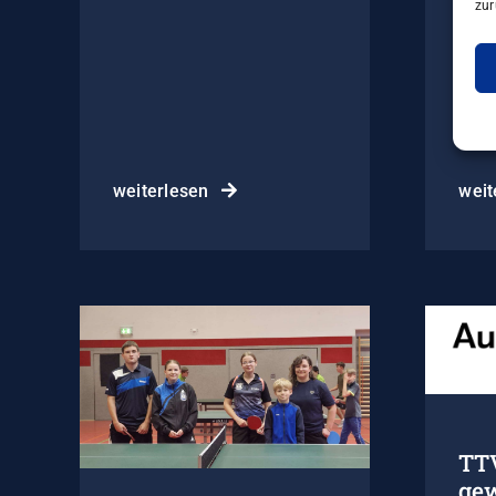
zur
weiterlesen
weit
TTV
gew