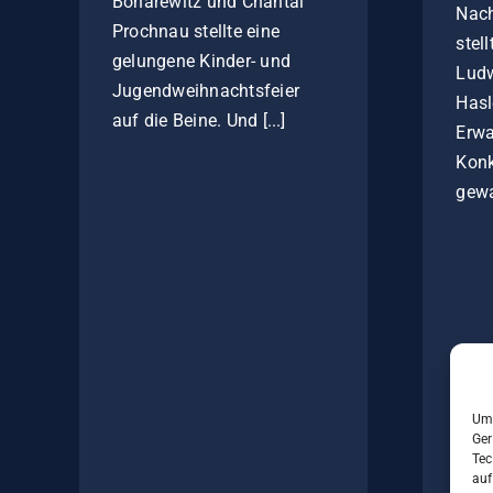
Bonarewitz und Chantal
Nac
Prochnau stellte eine
stel
gelungene Kinder- und
Lud
Jugendweihnachtsfeier
Hasl
auf die Beine. Und [...]
Erwa
Konk
gewa
Um 
Ger
Tec
auf