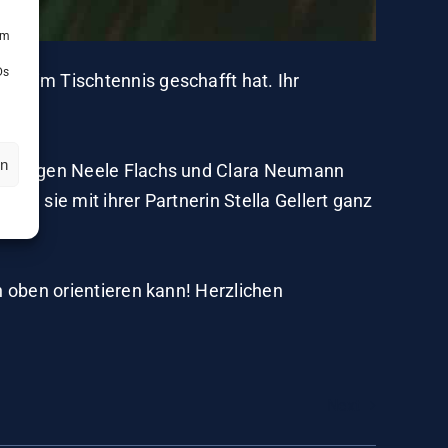
um
Ds
ten im Tischtennis geschafft hat. Ihr
en
ken. Gegen Neele Flachs und Clara Neumann
rlag sie mit ihrer Partnerin Stella Gellert ganz
ch oben orientieren kann! Herzlichen
Next