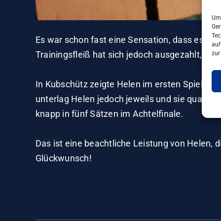
Um 
Ger
Tec
Es war schon fast eine Sensation, dass es Hel
auf
Trainingsfleiß hat sich jedoch ausgezahlt, si
zur
In Kubschütz zeigte Helen im ersten Spiel ih
unterlag Helen jedoch jeweils und sie qualifizie
knapp in fünf Sätzen im Achtelfinale.
Das ist eine beachtliche Leistung von Helen, d
Glückwunsch!
Previous