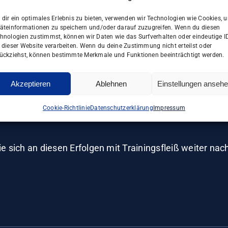
dir ein optimales Erlebnis zu bieten, verwenden wir Technologien wie Cookies, 
äteinformationen zu speichern und/oder darauf zuzugreifen. Wenn du diesen
hnologien zustimmst, können wir Daten wie das Surfverhalten oder eindeutige I
en dieses Jahr bis hin zu den Landeseinzelmeisterschaf
 dieser Website verarbeiten. Wenn du deine Zustimmung nicht erteilst oder
e hat im Jahr 2024 eine steile Formkurve nach oben.
ückziehst, können bestimmte Merkmale und Funktionen beeinträchtigt werden.
Akzeptieren
Ablehnen
Einstellungen anseh
r Können und wies Anke Friedrich mit 3:1 in die Schran
rte sich damit nicht für das Achtelfinale. Im Doppel unte
Cookie-Richtlinie
Datenschutzerklärung
Impressum
ie sich an diesen Erfolgen mit Trainingsfleiß weiter na