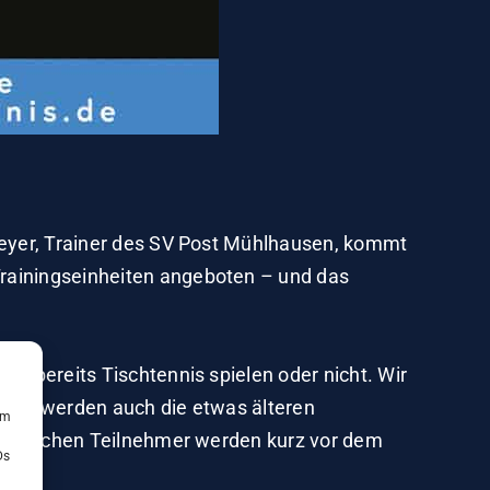
hreyer, Trainer des SV Post Mühlhausen, kommt
Trainingseinheiten angeboten – und das
ie bereits Tischtennis spielen oder nicht. Wir
ürlich werden auch die etwas älteren
um
 glücklichen Teilnehmer werden kurz vor dem
Ds