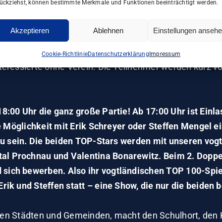
ückziehst, können bestimmte Merkmale und Funktionen beeinträchtigt werden.
 Tirpersdorf ein Trainingscamp statt. Am Vormittag wied
Akzeptieren
Ablehnen
Einstellungen anseh
hten und am Nachmittag für die Jugendlichen und Kinde
n. Dazu muss man nicht im Tischtennisverein in Tirper
Cookie-Richtlinie
Datenschutzerklärung
Impressum
teressierte ohne Verein. Die Teilnehmer werden kurz v
:00 Uhr die ganz große Partie! Ab 17:00 Uhr ist Einlas
ie Möglichkeit mit Erik Schreyer oder Steffen Mengel e
 zu sein. Die beiden TOP-Stars werden mit unseren vo
l Prochnau und Valentina Bonarewitz. Beim 2. Doppe
sich bewerben. Also ihr vogtländischen TOP 100-Spie
rik und Steffen statt – eine Show, die nur die beiden
 Euren Städten und Gemeinden, macht den Schulhort, den