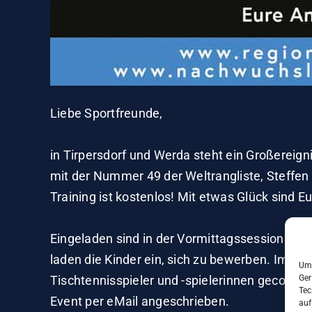
Liebe Sportfreunde,
in Tirpersdorf und Werda steht ein Großereig
mit der Nummer 49 der Weltrangliste, Steffen
Training ist kostenlos! Mit etwas Glück sind E
Eingeladen sind in der Vormittagssession am 2
laden die Kinder ein, sich zu bewerben. Im Fly
Um 
Tischtennisspieler und -spielerinnen gecoacht
Ger
Tec
Event per eMail angeschrieben.
auf