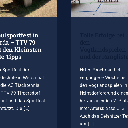
ulsportfest in
Tolle Erfolge bei
rda – TTV 79
den
t den Kleinsten
Vogtlandspielen
te Tipps
und der Rangliste
 Sportfest der
Helen Prochnau holt
dschule in Werda hat
vergangene Woche bei
 die AG Tischtennis
den Vogtlandspielen in
TTV 79 Tirpersdorf
Heinsdorfergrund eine
iligt und das Sportfest
hervorragenden 2. Platz
stützt. Die [...]
ihrer Altersklasse U13.
Auch das Oelsnitzer T
um [...]