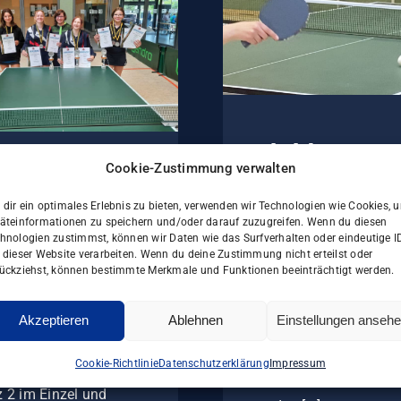
Pokal des
Cookie-Zustimmung verwalten
Bürgermeisters i
le Erfolge bei
Neumark (09.07.2
n
dir ein optimales Erlebnis zu bieten, verwenden wir Technologien wie Cookies, 
äteinformationen zu speichern und/oder darauf zuzugreifen. Wenn du diesen
tlandkreismeisterschaften
Am vergangenen Sams
hnologien zustimmst, können wir Daten wie das Surfverhalten oder eindeutige I
 dieser Website verarbeiten. Wenn du deine Zustimmung nicht erteilst oder
ging es für Valentina
ückziehst, können bestimmte Merkmale und Funktionen beeinträchtigt werden.
tolles Wochenende für
Bonarewitz und Chanta
re Nachwuchsspieler
Prochnau nach Neuma
Akzeptieren
Ablehnen
Einstellungen anseh
 zu Ende. Bei den
zum Pokal des
landmeisterschaften
Bürgermeisters im
Cookie-Richtlinie
Datenschutzerklärung
Impressum
 Lukas Sommerfeld
Tischtennis. Betreut
z 2 im Einzel und