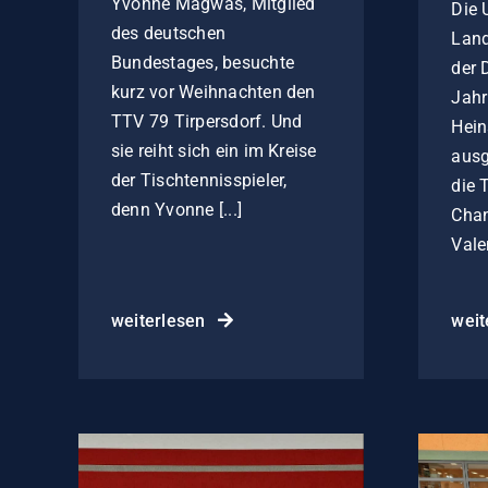
Yvonne Magwas, Mitglied
Die 
des deutschen
Land
Bundestages, besuchte
der 
kurz vor Weihnachten den
Jahr
TTV 79 Tirpersdorf. Und
Hein
sie reiht sich ein im Kreise
ausg
der Tischtennisspieler,
die 
denn Yvonne [...]
Chan
Vale
weiterlesen
weit