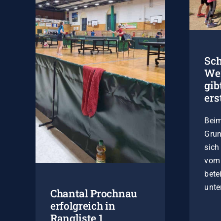
Sch
We
gib
ers
Beim
Grun
sich
vom 
bete
unter
Chantal Prochnau
erfolgreich in
Rangliste 1