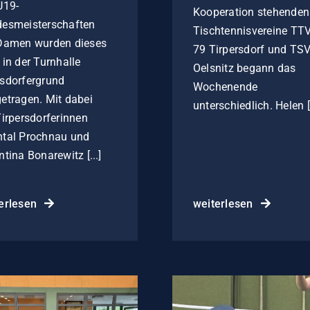
U19-
Kooperation stehenden
esmeisterschaften
Tischtennisvereine TT
Damen wurden dieses
79 Tirpersdorf und TS
 in der Turnhalle
Oelsnitz begann das
sdorfergrund
Wochenende
etragen. Mit dabei
unterschiedlich. Helen [.
Tirpersdorferinnen
tal Prochnau und
ntina Bonarewitz [...]
erlesen
weiterlesen