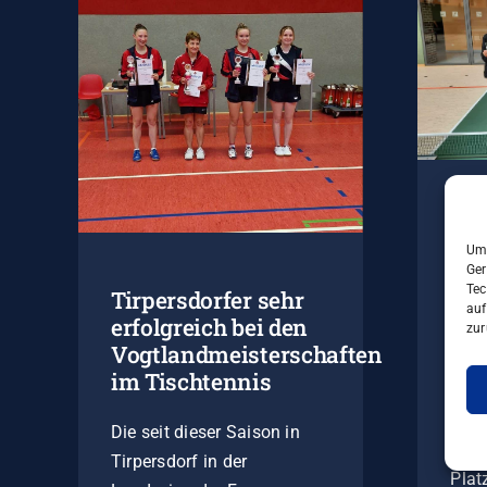
Tol
de
Um 
Ger
Vog
Tec
Tirpersdorfer sehr
auf
erfolgreich bei den
zur
Ein 
Vogtlandmeisterschaften
unse
im Tischtennis
geht
Vogt
Die seit dieser Saison in
holt
Tirpersdorf in der
Plat