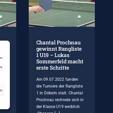
Chantal Prochnau
n
gewinnt Rangliste
2)
1 U19 – Lukas
um
Sommerfeld macht
erste Schritte
tag
Ds
Am 09.07.2022 fanden
l
die Turniere der Rangliste
rk
en
1 in Döbeln statt. Chantal
Prochnau rechnete sich in
der Klasse U19 weiblich