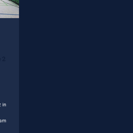
 2
n
 in
eam