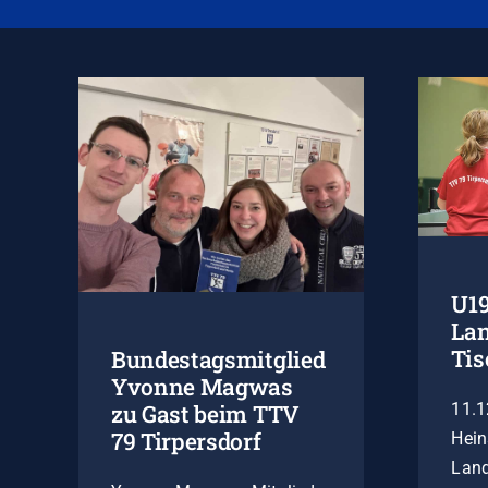
U1
Lan
Tis
Bundestagsmitglied
Yvonne Magwas
11.1
zu Gast beim TTV
79 Tirpersdorf
Hein
Lan