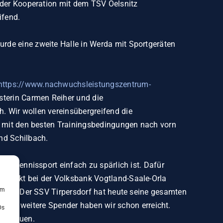
d der Kooperation mit dem TSV Oelsnitz
eifend.
rde eine zweite Halle in Werda mit Sportgeräten
https://www.nachwuchsleistungszentrum-
sterin Carmen Reiher und die
. Wir wollen vereinsübergreifend die
er mit den besten Trainingsbedingungen nach vorn
rnd Schilbach.
ischtennissport einfach zu spärlich ist. Dafür
Projekt bei der Volksbank Vogtland-Saale-Orla
um
ützen. Der SSV Tirpersdorf hat heute seine gesamten
ch weitere Spender haben wir schon erreicht.
Ds
hr freuen.