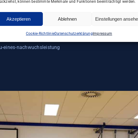
ückziehst, können bestimmte Merkmale und Funktionen beeinträchtigt werden.
Die Kinder und Jugendlichen sangen zwei Tischtennislieder u
Akzeptieren
Ablehnen
Einstellungen anseh
eiten des Tischtennissports.
Cookie-Richtlinie
Datenschutzerklärung
Impressum
 wir gern aus:
au-eines-nachwuchsleistung