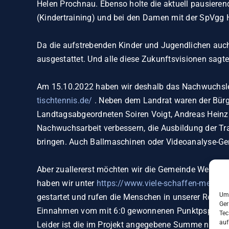
Helen Prochnau. Ebenso holte die aktuell pausieren
(Kindertraining) und bei den Damen mit der SpVgg He
Da die aufstrebenden Kinder und Jugendlichen auch
ausgestattet. Und alle diese Zukunftsvisionen sag
Am 15.10.2022 haben wir deshalb das Nachwuchslei
tischtennis.de/
. Neben dem Landrat waren der Bürge
Landtagsabgeordneten Soiren Voigt, Andreas Heinz u
Nachwuchsarbeit verbessern, die Ausbildung der Tra
bringen. Auch Ballmaschinen oder Videoanalyse-Ger
Aber zuallererst möchten wir die Gemeinde Werda unt
haben wir unter
https://www.viele-schaffen-mehr.d
Um 
gestartet und rufen die Menschen in unserer Region
Ger
Einnahmen vom mit 6:0 gewonnenen Punktpspiel an 
Tec
auf
Leider ist die im Projekt angegebene Summe nicht a