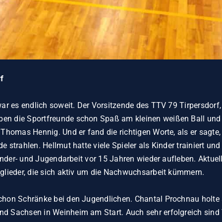
orf
war es endlich soweit. Der Vorsitzende des TTV 79 Tirpersdorf
n die Sportfreunde schon Spaß am kleinen weißen Ball und ja
 Thomas Hennig. Und er fand die richtigen Worte, als er sagte
 strahlen. Hellmut hatte viele Spieler als Kinder trainiert un
Kinder- und Jugendarbeit vor 15 Jahren wieder aufleben. Aktuel
tglieder, die sich aktiv um die Nachwuchsarbeit kümmern.
schon Schränke bei den Jugendlichen. Chantal Prochnau holte
nd Sachsen in Weinheim am Start. Auch sehr erfolgreich sin