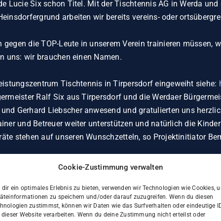
de Lucie Six schon Titel. Mit der Tischtennis AG in Werda un
insdorfergrund arbeiten wir bereits vereins- oder ortsübergr
 gegen die TOP-Leute in unserem Verein trainieren müssen, wu
ten uns: wir brauchen einen Namen.
stungszentrum Tischtennis in Tirpersdorf eingeweiht siehe:
rmeister Ralf Six aus Tirpersdorf und die Werdaer Bürgermei
nd Gerhard Liebscher anwesend und gratulierten uns herzlich
iner und Betreuer weiter unterstützen und natürlich die Kind
äte stehen auf unseren Wunschzetteln, so Projektinitiator Be
erstützen, die Hallenbeleuchtung zu optimieren, die für den T
Cookie-Zustimmung verwalten
e/projekte/aufbau-eines-nachwuchsleistung
ein Crowdfunding 
dir ein optimales Erlebnis zu bieten, verwenden wir Technologien wie Cookies, 
 und die Firmen auf, uns mit einem kleinen Beitrag zu unterst
äteinformationen zu speichern und/oder darauf zuzugreifen. Wenn du diesen
uns übergeben. Stolze 100 EUR kamen hier zusammen. Und au
hnologien zustimmst, können wir Daten wie das Surfverhalten oder eindeutige I
 dieser Website verarbeiten. Wenn du deine Zustimmung nicht erteilst oder
usreichend, wir würden uns über zusätzliche Unterstützung se