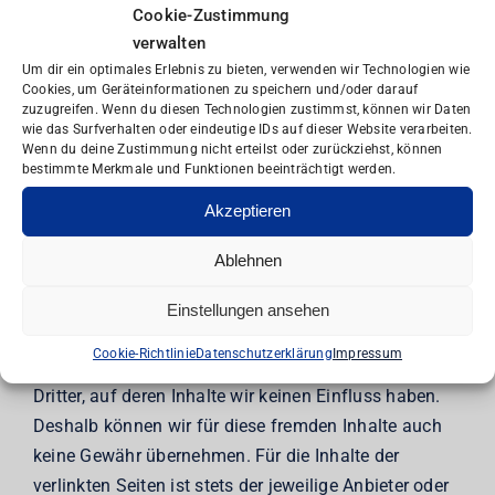
Cookie-Zustimmung
hinweisen. Verpflichtungen zur Entfernung oder
verwalten
Sperrung der Nutzung von Informationen nach den
Um dir ein optimales Erlebnis zu bieten, verwenden wir Technologien wie
allgemeinen Gesetzen bleiben hiervon unberührt.
Cookies, um Geräteinformationen zu speichern und/oder darauf
Eine diesbezügliche Haftung ist jedoch erst ab dem
zuzugreifen. Wenn du diesen Technologien zustimmst, können wir Daten
wie das Surfverhalten oder eindeutige IDs auf dieser Website verarbeiten.
Zeitpunkt der Kenntnis einer konkreten
Wenn du deine Zustimmung nicht erteilst oder zurückziehst, können
Rechtsverletzung möglich. Bei bekannt werden von
bestimmte Merkmale und Funktionen beeinträchtigt werden.
entsprechenden Rechtsverletzungen werden wir diese
Akzeptieren
Inhalte umgehend entfernen.
Ablehnen
Haftung für Links
Einstellungen ansehen
Cookie-Richtlinie
Datenschutzerklärung
Impressum
Unser Angebot enthält Links zu externen Webseiten
Dritter, auf deren Inhalte wir keinen Einfluss haben.
Deshalb können wir für diese fremden Inhalte auch
keine Gewähr übernehmen. Für die Inhalte der
verlinkten Seiten ist stets der jeweilige Anbieter oder