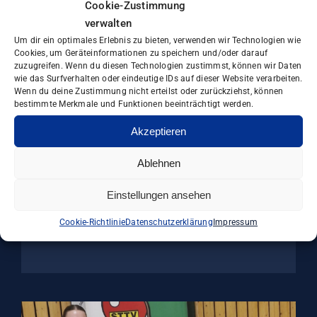
Cookie-Zustimmung
verwalten
Um dir ein optimales Erlebnis zu bieten, verwenden wir Technologien wie
Cookies, um Geräteinformationen zu speichern und/oder darauf
Kinderschutz im Sportverein
zuzugreifen. Wenn du diesen Technologien zustimmst, können wir Daten
geht uns alle an!
wie das Surfverhalten oder eindeutige IDs auf dieser Website verarbeiten.
Wenn du deine Zustimmung nicht erteilst oder zurückziehst, können
bestimmte Merkmale und Funktionen beeinträchtigt werden.
Gemäß dieser wichtigen Botschaft sind
Olaf Ludwig und Jessica Gückel für den
Akzeptieren
Sächsischen Tischtennis-Verband die
Ablehnen
Ansprechpartner für Kinderschutz und
Kindeswohl. Olaf Ludwig, der auch im [...]
Einstellungen ansehen
Cookie-Richtlinie
Datenschutzerklärung
Impressum
weiterlesen